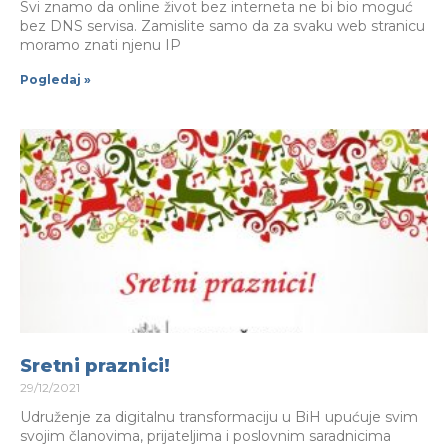
Svi znamo da online život bez interneta ne bi bio moguć
bez DNS servisa. Zamislite samo da za svaku web stranicu
moramo znati njenu IP
Pogledaj »
Sretni praznici!
29/12/2021
Udruženje za digitalnu transformaciju u BiH upućuje svim
svojim članovima, prijateljima i poslovnim saradnicima