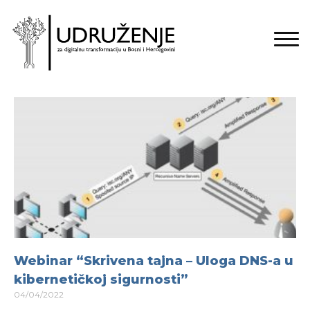
Webinar “Skrivena tajna – Uloga DNS-a u
kibernetičkoj sigurnosti”
04/04/2022