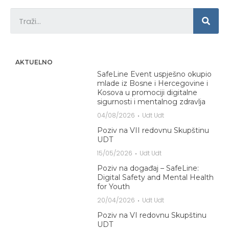
AKTUELNO
SafeLine Event uspješno okupio
mlade iz Bosne i Hercegovine i
Kosova u promociji digitalne
sigurnosti i mentalnog zdravlja
04/08/2026
Udt Udt
Poziv na VII redovnu Skupštinu
UDT
15/05/2026
Udt Udt
Poziv na događaj – SafeLine:
Digital Safety and Mental Health
for Youth
20/04/2026
Udt Udt