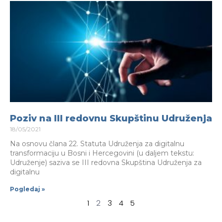
Poziv na III redovnu Skupštinu Udruženja
18/05/2021
Na osnovu člana 22. Statuta Udruženja za digitalnu
transformaciju u Bosni i Hercegovini (u daljem tekstu:
Udruženje) saziva se III redovna Skupština Udruženja za
digitalnu
Pogledaj »
1
2
3
4
5