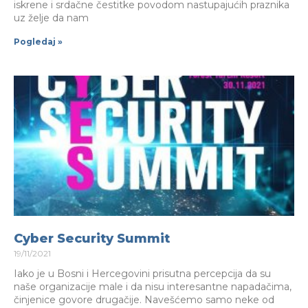
iskrene i srdačne čestitke povodom nastupajućih praznika
uz želje da nam
Pogledaj »
Cyber Security Summit
19/11/2021
Iako je u Bosni i Hercegovini prisutna percepcija da su
naše organizacije male i da nisu interesantne napadačima,
činjenice govore drugačije. Navešćemo samo neke od