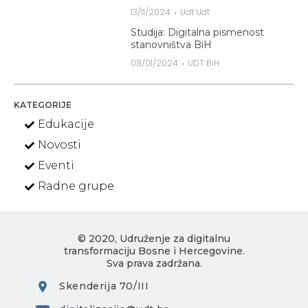
Poziv na VI redovnu Skupštinu
UDT
13/11/2024
Udt Udt
Studija: Digitalna pismenost
stanovništva BiH
08/01/2024
UDT BiH
KATEGORIJE
Edukacije
Novosti
Eventi
Radne grupe
© 2020, Udruženje za digitalnu
transformaciju Bosne i Hercegovine.
Sva prava zadržana.