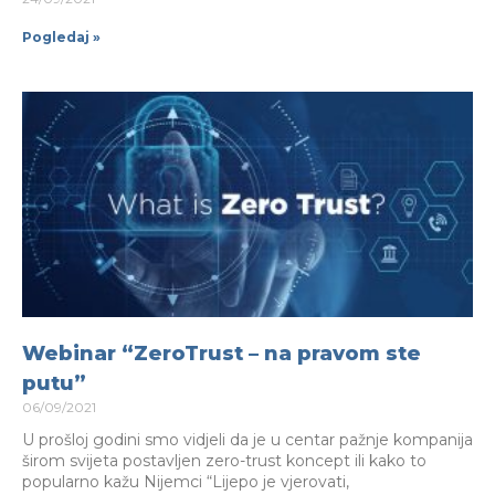
Pogledaj »
Webinar “ZeroTrust – na pravom ste
putu”
06/09/2021
U prošloj godini smo vidjeli da je u centar pažnje kompanija
širom svijeta postavljen zero-trust koncept ili kako to
popularno kažu Nijemci “Lijepo je vjerovati,