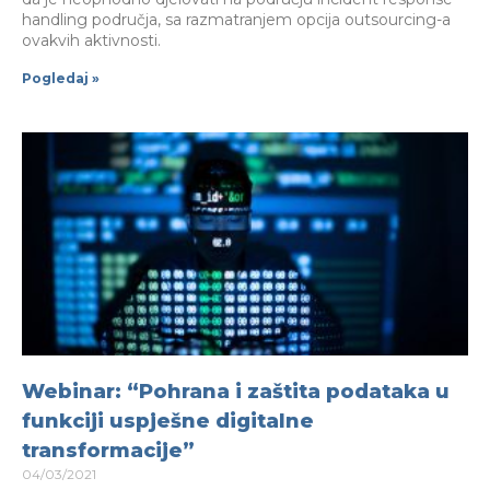
handling područja, sa razmatranjem opcija outsourcing-a
ovakvih aktivnosti.
Pogledaj »
Webinar: “Pohrana i zaštita podataka u
funkciji uspješne digitalne
transformacije”
04/03/2021