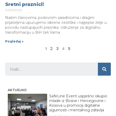
Sretni praznici!
24/12/2020
Našim članovima, poslovnim saradnicima i dragim
prijateljima upućujemo iskrene čestitke i najljepše želje u
povodu nastupajućih praznika. Udruženje za digitalnu
transformaciju u BiH želi Vama
Pogledaj »
1
2
3
4
5
AKTUELNO
SafeLine Event uspješno okupio
mlade iz Bosne i Hercegovine i
Kosova u promociji digitalne
sigurnosti i mentalnog zdravlja