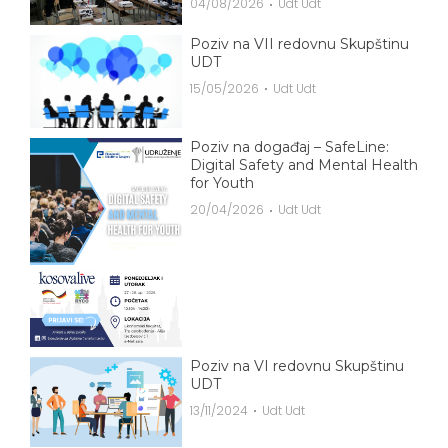
04/08/2026
Udt Udt
Poziv na VII redovnu Skupštinu
UDT
15/05/2026
Udt Udt
Poziv na događaj – SafeLine:
Digital Safety and Mental Health
for Youth
20/04/2026
Udt Udt
Poziv na VI redovnu Skupštinu
UDT
13/11/2024
Udt Udt