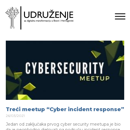
Treći meetup “Cyber incident response”
26/03/2021
Jedan od zaključaka prvog cyber security meetupa je bio
da je neophodno djelovati na području incident response