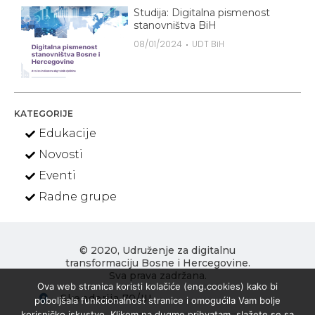
Studija: Digitalna pismenost
stanovništva BiH
08/01/2024
UDT BiH
KATEGORIJE
Edukacije
Novosti
Eventi
Radne grupe
© 2020, Udruženje za digitalnu
transformaciju Bosne i Hercegovine.
Sva prava zadržana.
Ova web stranica koristi kolačiće (eng.cookies) kako bi
Skenderija 70/III
poboljšala funkcionalnost stranice i omogućila Vam bolje
korisničko iskustvo. Klikom na dugme prihvatam, slažete se sa