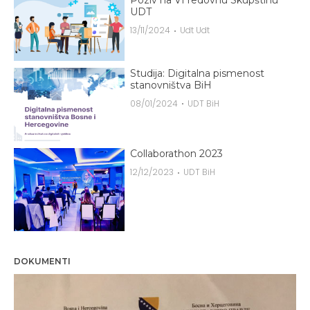
Poziv na VI redovnu Skupštinu
UDT
13/11/2024
Udt Udt
Studija: Digitalna pismenost
stanovništva BiH
08/01/2024
UDT BiH
Collaborathon 2023
12/12/2023
UDT BiH
DOKUMENTI