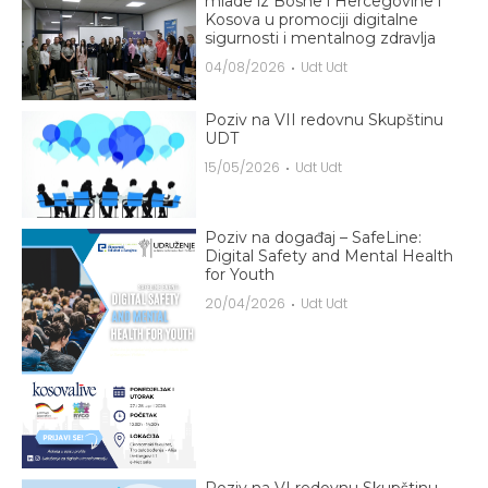
mlade iz Bosne i Hercegovine i
Kosova u promociji digitalne
sigurnosti i mentalnog zdravlja
04/08/2026
Udt Udt
Poziv na VII redovnu Skupštinu
UDT
15/05/2026
Udt Udt
Poziv na događaj – SafeLine:
Digital Safety and Mental Health
for Youth
20/04/2026
Udt Udt