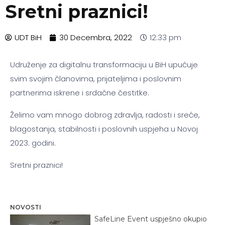
Sretni praznici!
UDT BiH
30 Decembra, 2022
12:33 pm
Udruženje za digitalnu transformaciju u BiH upućuje
svim svojim članovima, prijateljima i poslovnim
partnerima iskrene i srdačne čestitke.
Želimo vam mnogo dobrog zdravlja, radosti i sreće,
blagostanja, stabilnosti i poslovnih uspjeha u Novoj
2023. godini.
Sretni praznici!
NOVOSTI
SafeLine Event uspješno okupio