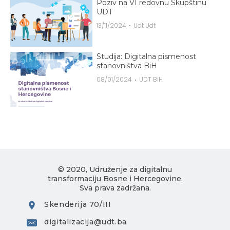
Poziv na VI redovnu Skupštinu
UDT
13/11/2024
Udt Udt
Studija: Digitalna pismenost
stanovništva BiH
08/01/2024
UDT BiH
© 2020, Udruženje za digitalnu
transformaciju Bosne i Hercegovine.
Sva prava zadržana.
Skenderija 70/III
digitalizacija@udt.ba