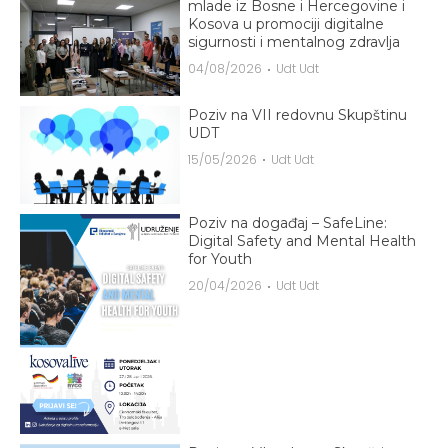
mlade iz Bosne i Hercegovine i
Kosova u promociji digitalne
sigurnosti i mentalnog zdravlja
04/08/2026
Udt Udt
Poziv na VII redovnu Skupštinu
UDT
15/05/2026
Udt Udt
Poziv na događaj – SafeLine:
Digital Safety and Mental Health
for Youth
20/04/2026
Udt Udt