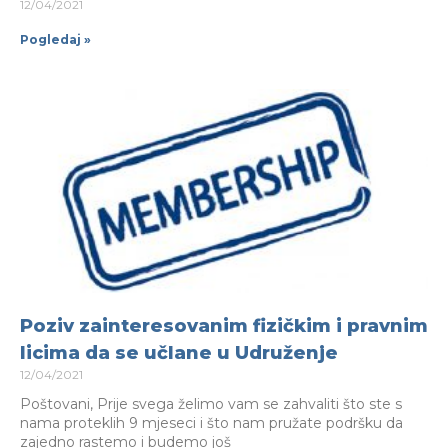
12/04/2021
Pogledaj »
Poziv zainteresovanim fizičkim i pravnim
licima da se učlane u Udruženje
12/04/2021
Poštovani, Prije svega želimo vam se zahvaliti što ste s
nama proteklih 9 mjeseci i što nam pružate podršku da
zajedno rastemo i budemo još