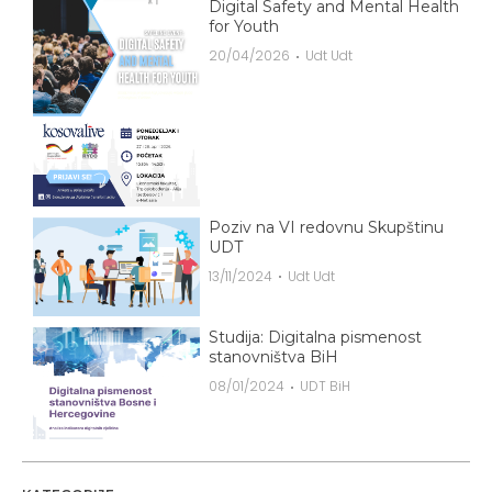
Digital Safety and Mental Health
for Youth
20/04/2026
Udt Udt
Poziv na VI redovnu Skupštinu
UDT
13/11/2024
Udt Udt
Studija: Digitalna pismenost
stanovništva BiH
08/01/2024
UDT BiH