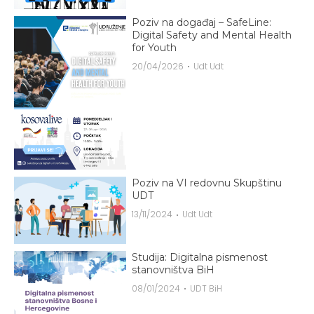
Poziv na događaj – SafeLine:
Digital Safety and Mental Health
for Youth
20/04/2026
Udt Udt
Poziv na VI redovnu Skupštinu
UDT
13/11/2024
Udt Udt
Studija: Digitalna pismenost
stanovništva BiH
08/01/2024
UDT BiH