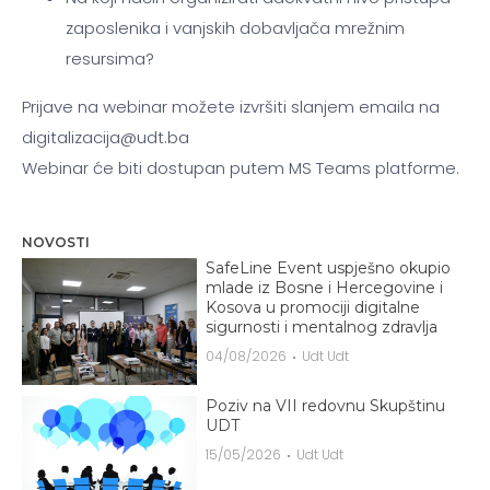
zaposlenika i vanjskih dobavljača mrežnim
resursima?
Prijave na webinar možete izvršiti slanjem emaila na
digitalizacija@udt.ba
Webinar će biti dostupan putem MS Teams platforme.
NOVOSTI
SafeLine Event uspješno okupio
mlade iz Bosne i Hercegovine i
Kosova u promociji digitalne
sigurnosti i mentalnog zdravlja
04/08/2026
Udt Udt
Poziv na VII redovnu Skupštinu
UDT
15/05/2026
Udt Udt