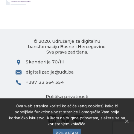
© 2020, Udruženje za digitalnu
transformaciju Bosne i Hercegovine.
Sva prava zadržana.
Skenderija 70/III
digitalizacija@udt.ba
+387 33 564 354
Politika privatnosti
Ova web stranica koristi kolačiće (eng.cookies) kako bi
poboljšala funkcionalnost stranice i omogućila Vam bolje
korisničko iskustvo. Klikom na dugme prihvatam, slažete se sa
korištenjem kolačića.
PRIHVATAM