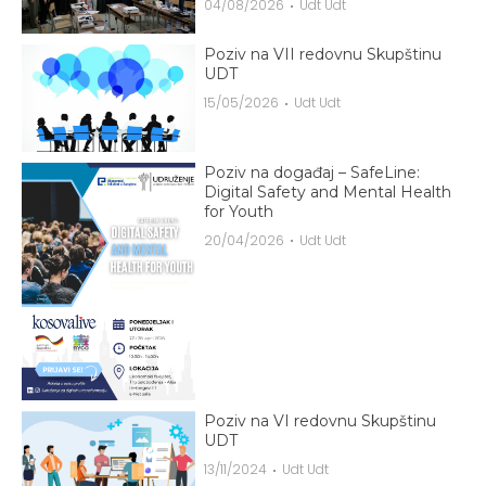
04/08/2026
Udt Udt
Poziv na VII redovnu Skupštinu
UDT
15/05/2026
Udt Udt
Poziv na događaj – SafeLine:
Digital Safety and Mental Health
for Youth
20/04/2026
Udt Udt
Poziv na VI redovnu Skupštinu
UDT
13/11/2024
Udt Udt