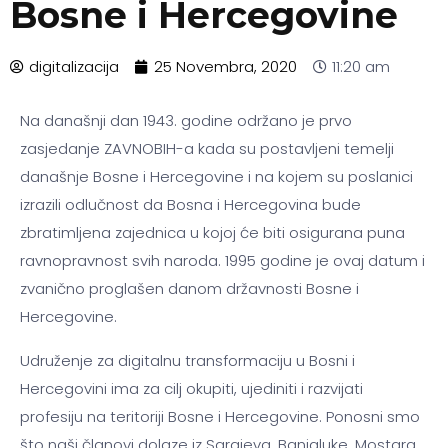
Bosne i Hercegovine
digitalizacija
25 Novembra, 2020
11:20 am
Na današnji dan 1943. godine održano je prvo
zasjedanje ZAVNOBIH-a kada su postavljeni temelji
današnje Bosne i Hercegovine i na kojem su poslanici
izrazili odlučnost da Bosna i Hercegovina bude
zbratimljena zajednica u kojoj će biti osigurana puna
ravnopravnost svih naroda. 1995 godine je ovaj datum i
zvanično proglašen danom državnosti Bosne i
Hercegovine.
Udruženje za digitalnu transformaciju u Bosni i
Hercegovini ima za cilj okupiti, ujediniti i razvijati
profesiju na teritoriji Bosne i Hercegovine. Ponosni smo
što naši članovi dolaze iz Sarajeva, Banjaluke, Mostara,