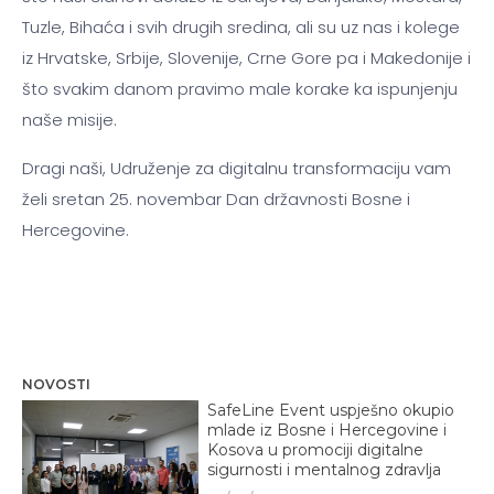
Tuzle, Bihaća i svih drugih sredina, ali su uz nas i kolege
iz Hrvatske, Srbije, Slovenije, Crne Gore pa i Makedonije i
što svakim danom pravimo male korake ka ispunjenju
naše misije.
Dragi naši, Udruženje za digitalnu transformaciju vam
želi sretan 25. novembar Dan državnosti Bosne i
Hercegovine.
NOVOSTI
SafeLine Event uspješno okupio
mlade iz Bosne i Hercegovine i
Kosova u promociji digitalne
sigurnosti i mentalnog zdravlja