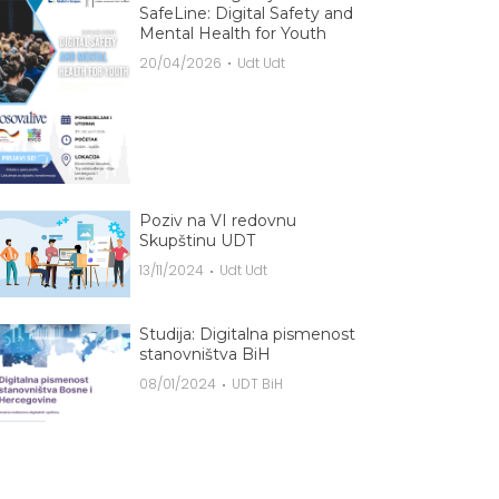
SafeLine: Digital Safety and
Mental Health for Youth
20/04/2026
Udt Udt
Poziv na VI redovnu
Skupštinu UDT
13/11/2024
Udt Udt
Studija: Digitalna pismenost
stanovništva BiH
08/01/2024
UDT BiH