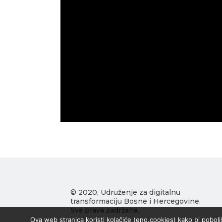
© 2020, Udruženje za digitalnu
transformaciju Bosne i Hercegovine.
Sva prava zadržana.
Ova web stranica koristi kolačiće (eng.cookies) kako bi pobolj