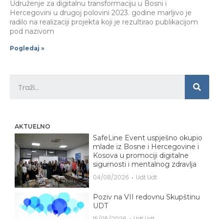
Udruženje za digitalnu transformaciju u Bosni i
Hercegovini u drugoj polovini 2023. godine marljivo je
radilo na realizaciji projekta koji je rezultirao publikacijom
pod nazivom
Pogledaj »
AKTUELNO
SafeLine Event uspješno okupio
mlade iz Bosne i Hercegovine i
Kosova u promociji digitalne
sigurnosti i mentalnog zdravlja
04/08/2026
Udt Udt
Poziv na VII redovnu Skupštinu
UDT
15/05/2026
Udt Udt