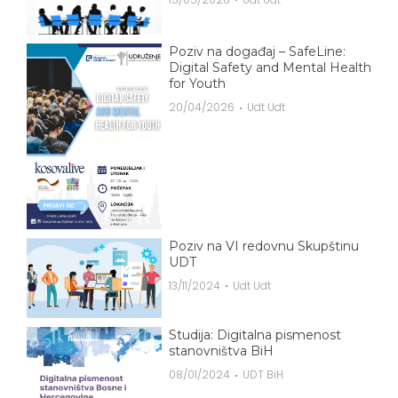
Poziv na događaj – SafeLine:
Digital Safety and Mental Health
for Youth
20/04/2026
Udt Udt
Poziv na VI redovnu Skupštinu
UDT
13/11/2024
Udt Udt
Studija: Digitalna pismenost
stanovništva BiH
08/01/2024
UDT BiH