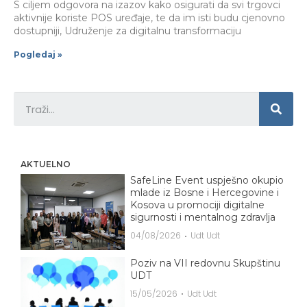
S ciljem odgovora na izazov kako osigurati da svi trgovci
aktivnije koriste POS uređaje, te da im isti budu cjenovno
dostupniji, Udruženje za digitalnu transformaciju
Pogledaj »
AKTUELNO
SafeLine Event uspješno okupio
mlade iz Bosne i Hercegovine i
Kosova u promociji digitalne
sigurnosti i mentalnog zdravlja
04/08/2026
Udt Udt
Poziv na VII redovnu Skupštinu
UDT
15/05/2026
Udt Udt