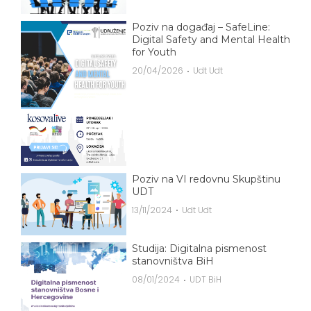
Poziv na događaj – SafeLine:
Digital Safety and Mental Health
for Youth
20/04/2026
Udt Udt
Poziv na VI redovnu Skupštinu
UDT
13/11/2024
Udt Udt
Studija: Digitalna pismenost
stanovništva BiH
08/01/2024
UDT BiH