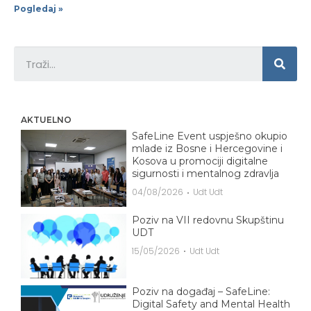
Pogledaj »
AKTUELNO
SafeLine Event uspješno okupio
mlade iz Bosne i Hercegovine i
Kosova u promociji digitalne
sigurnosti i mentalnog zdravlja
04/08/2026
Udt Udt
Poziv na VII redovnu Skupštinu
UDT
15/05/2026
Udt Udt
Poziv na događaj – SafeLine:
Digital Safety and Mental Health