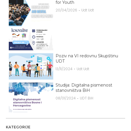
for Youth
20/04/2026
Udt Udt
Poziv na VI redovnu Skupštinu
UDT
13/11/2024
Udt Udt
Studija: Digitalna pismenost
stanovništva BiH
08/01/2024
UDT BiH
KATEGORIJE