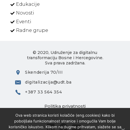
Edukacije
Novosti
Eventi
Radne grupe
© 2020, Udruženje za digitalnu
transformaciju Bosne i Hercegovine.
Sva prava zadržana.
Skenderija 70/III
digitalizacija@udt.ba
+387 33 564 354
Politika privatnosti
Ova web stranica koristi kolačiće (eng.cookies) kako bi
poboljšala funkcionalnost stranice i omogućila Vam bolje
korisničko iskustvo. Klikom na dugme prihvatam, slažete se sa